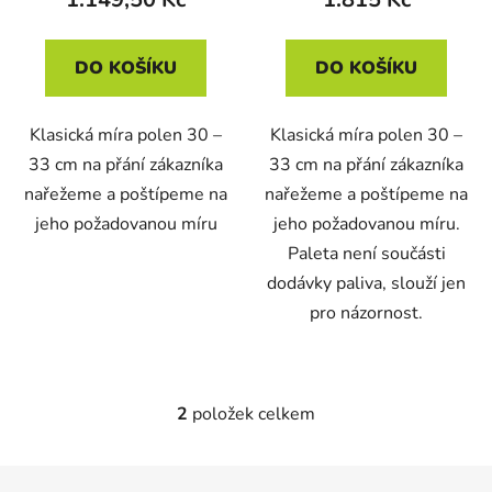
t
ů
DO KOŠÍKU
DO KOŠÍKU
Klasická míra polen 30 –
Klasická míra polen 30 –
33 cm na přání zákazníka
33 cm na přání zákazníka
nařežeme a poštípeme na
nařežeme a poštípeme na
jeho požadovanou míru
jeho požadovanou míru.
Paleta není součásti
dodávky paliva, slouží jen
pro názornost.
2
položek celkem
O
v
l
Z