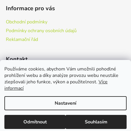
á
á
d
Informace pro vás
p
a
a
c
Obchodní podmínky
t
í
Podmínky ochrany osobních údajů
p
í
r
Reklamační řád
v
k
Kontakt
y
v
Používáme cookies, abychom Vám umožnili pohodlné
ý
eshop
@
dpjeseniky.cz
prohlížení webu a díky analýze provozu webu neustále
p
zlepšovali jeho funkce, výkon a použitelnost.
Více
i
informací
+420 773 623 746
s
u
Nastavení
Vytvořil Shoptet
Odmítnout
Souhlasím
Copyright 2026
Dřevo a přívěsy jeseníky
. Všechna práva
vyhrazena.
Upravit nastavení cookies