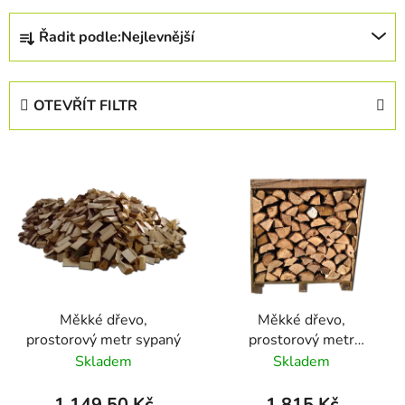
Ř
Řadit podle:
Nejlevnější
a
z
e
OTEVŘÍT FILTR
n
í
V
p
ý
r
p
o
i
d
s
u
p
k
r
t
Měkké dřevo,
Měkké dřevo,
o
ů
prostorový metr sypaný
prostorový metr
d
rovnaný
Skladem
Skladem
u
k
1.149,50 Kč
1.815 Kč