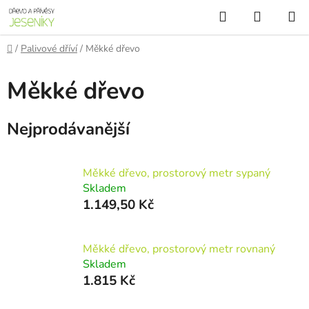
Přejít
Hledat
NÁKUP
na
KOŠÍK
obsah
Domů
/
Palivové dříví
/
Měkké dřevo
Měkké dřevo
Nejprodávanější
Měkké dřevo, prostorový metr sypaný
Skladem
1.149,50 Kč
Měkké dřevo, prostorový metr rovnaný
Skladem
1.815 Kč