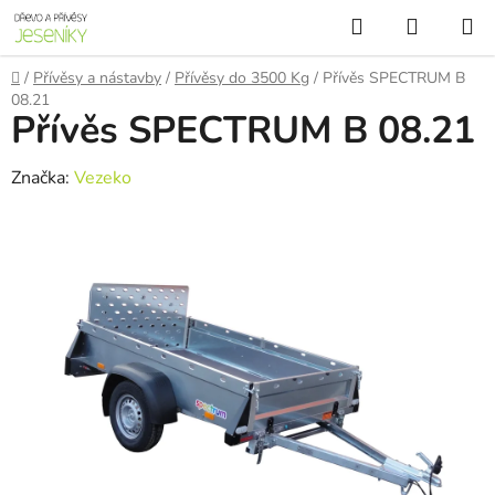
Přejít
Hledat
NÁKUP
na
KOŠÍK
obsah
Domů
/
Přívěsy a nástavby
/
Přívěsy do 3500 Kg
/
Přívěs SPECTRUM B
08.21
Přívěs SPECTRUM B 08.21
Značka:
Vezeko