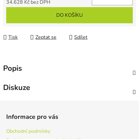
34.628 Kč bez DPH
Měrná cena:
DO KOŠÍKU
Tisk
Zeptat se
Sdílet
Popis
Diskuze
Z
á
Informace pro vás
p
a
Obchodní podmínky
t